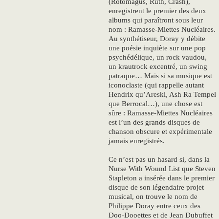
(Rotomagus, Ruth, Crash),
enregistrent le premier des deux
albums qui paraîtront sous leur
nom : Ramasse-Miettes Nucléaires.
Au synthétiseur, Doray y débite
une poésie inquiète sur une pop
psychédélique, un rock vaudou,
un krautrock excentré, un swing
patraque… Mais si sa musique est
iconoclaste (qui rappelle autant
Hendrix qu’Areski, Ash Ra Tempel
que Berrocal…), une chose est
sûre : Ramasse-Miettes Nucléaires
est l’un des grands disques de
chanson obscure et expérimentale
jamais enregistrés.
Ce n’est pas un hasard si, dans la
Nurse With Wound List que Steven
Stapleton a insérée dans le premier
disque de son légendaire projet
musical, on trouve le nom de
Philippe Doray entre ceux des
Doo-Dooettes et de Jean Dubuffet