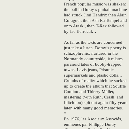
French popular music was shaken:
the ball in Doray’s pinball machine
had struck Jimi Hendrix then Alain
Goraguer, then Ash Ra Tempel and
onto Areski, then T-Rex followed
by Jac Berrocal…
As far as the texts are concerned,
just take a listen. Doray’s poetry is
schizophrenic: nurtured in the
Normandy countryside, it relates
paranoid tales of booby-trapped
towns, Levis jeans, Prisunic
supermarkets and plastic dolls…
Crumbs of reality which he sucked
up to create the album that Souffle
Continu and Thierry Müller,
mastering (with Ruth, Crash, and
Illitch too) spit out again fifty years
later, with many good memories.
*
En 1976, les Asociaux Associés,
emmenés par Philippe Doray