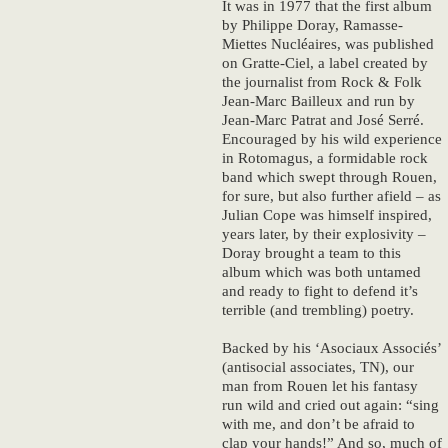
It was in 1977 that the first album
by Philippe Doray, Ramasse-
Miettes Nucléaires, was published
on Gratte-Ciel, a label created by
the journalist from Rock & Folk
Jean-Marc Bailleux and run by
Jean-Marc Patrat and José Serré.
Encouraged by his wild experience
in Rotomagus, a formidable rock
band which swept through Rouen,
for sure, but also further afield – as
Julian Cope was himself inspired,
years later, by their explosivity –
Doray brought a team to this
album which was both untamed
and ready to fight to defend it’s
terrible (and trembling) poetry.
Backed by his ‘Asociaux Associés’
(antisocial associates, TN), our
man from Rouen let his fantasy
run wild and cried out again: “sing
with me, and don’t be afraid to
clap your hands!” And so, much of