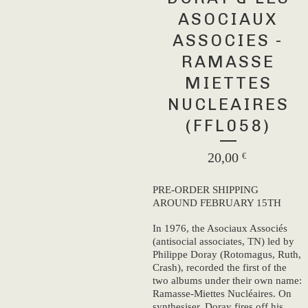
ASOCIAUX
ASSOCIES -
RAMASSE
MIETTES
NUCLEAIRES
(FFL058)
20,00
€
PRE-ORDER SHIPPING
AROUND FEBRUARY 15TH
In 1976, the Asociaux Associés
(antisocial associates, TN) led by
Philippe Doray (Rotomagus, Ruth,
Crash), recorded the first of the
two albums under their own name:
Ramasse-Miettes Nucléaires. On
synthesiser, Doray fires off his