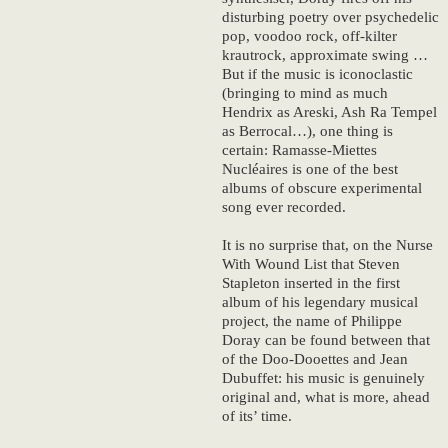
disturbing poetry over psychedelic
pop, voodoo rock, off-kilter
krautrock, approximate swing …
But if the music is iconoclastic
(bringing to mind as much
Hendrix as Areski, Ash Ra Tempel
as Berrocal…), one thing is
certain: Ramasse-Miettes
Nucléaires is one of the best
albums of obscure experimental
song ever recorded.
It is no surprise that, on the Nurse
With Wound List that Steven
Stapleton inserted in the first
album of his legendary musical
project, the name of Philippe
Doray can be found between that
of the Doo-Dooettes and Jean
Dubuffet: his music is genuinely
original and, what is more, ahead
of its’ time.