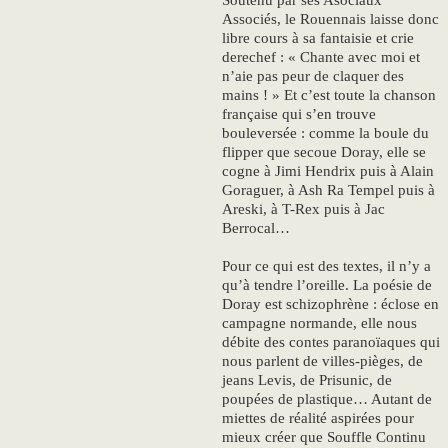
Soutenu par ses Asociaux
Associés, le Rouennais laisse donc
libre cours à sa fantaisie et crie
derechef : « Chante avec moi et
n’aie pas peur de claquer des
mains ! » Et c’est toute la chanson
française qui s’en trouve
bouleversée : comme la boule du
flipper que secoue Doray, elle se
cogne à Jimi Hendrix puis à Alain
Goraguer, à Ash Ra Tempel puis à
Areski, à T-Rex puis à Jac
Berrocal…
Pour ce qui est des textes, il n’y a
qu’à tendre l’oreille. La poésie de
Doray est schizophrène : éclose en
campagne normande, elle nous
débite des contes paranoïaques qui
nous parlent de villes-pièges, de
jeans Levis, de Prisunic, de
poupées de plastique… Autant de
miettes de réalité aspirées pour
mieux créer que Souffle Continu